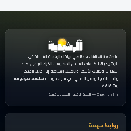
منصة
ErrachidiaSite
هي بوابتك الرقمية الشاملة في
الرشيدية
، لاكتشاف الشقق المفروشة للكراء اليومي، كراء
السيارات، وكالات الأسفار والرحلات السياحية، إلى جانب المتاجر
والخدمات والتوصيل المحلي، في تجربة موحّدة
سلسة
،
موثوقة
و
شفافة
.
ErrachidiaSite — السوق الرقمي المحلي للرشيدية
روابط مهمة