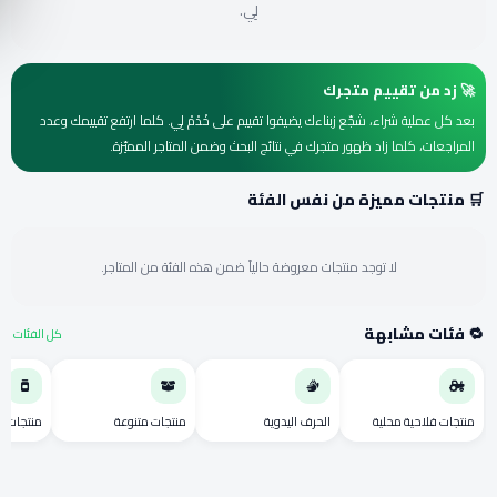
لِي.
🚀 زد من تقييم متجرك
بعد كل عملية شراء، شجّع زبناءك يضيفوا تقييم على خْدْمْ لِي. كلما ارتفع تقييمك وعدد
المراجعات، كلما زاد ظهور متجرك في نتائج البحث وضمن المتاجر المميّزة.
🛒 منتجات مميزة من نفس الفئة
لا توجد منتجات معروضة حالياً ضمن هذه الفئة من المتاجر.
🔁 فئات مشابهة
كل الفئات
منتجات فلاحية محلية
الحرف اليدوية
منتجات متنوعة
منتجات بل