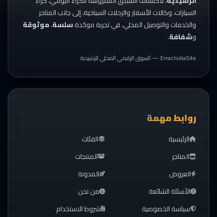
الرشيدية
، لاكتشاف الشقق المفروشة للكراء اليومي، كراء
السيارات، وكالات الأسفار والرحلات السياحية، إلى جانب المتاجر
والخدمات والتوصيل المحلي، في تجربة موحّدة
سلسة
،
موثوقة
و
شفافة
.
ErrachidiaSite — السوق الرقمي المحلي للرشيدية
روابط مهمة
الرئيسية
الفئات
المتاجر
المنتجات
العروض
المدونة
الأسئلة الشائعة
من نحن
سياسة الخصوصية
شروط الاستخدام