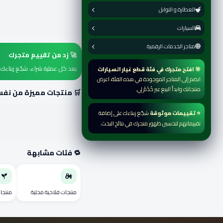
العطارة و التوابل
السيارات
متاجر الخدمات الرقمية
🚀 زد من تقييم متجرك
بعد كل عملية شراء، شجّع زبناءك يض
🎯 افتح متجرك في فئة قطع غيار السيارات
انضم إلى المتاجر الموجودة في هذه الفئة، اعرض
منتجاتك وابدأ البيع عبر خْدْمْ لِي.
🛒 منتجات مميزة من نفس
⭐ تقييمات موثوقة
شجّع زبناءك على إضافة
تقييماتهم لتحسين ظهور متجرك في نتائج البحث.
🔁 فئات مشابهة
منتجات فلاحية محلية
منتجا