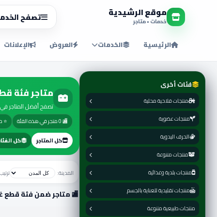
موقع الرشيدية
تصفح الخدم
خدمات • متاجر
الرئيسية
الخدمات
العروض
الإعلانات
فئات أخرى
متاجر فئة قطع
منتجات فلاحية محلية
تصفح أفضل المتاجر في 
منتجات عضوية
🏬 0 متجر في هذه الفئة
⭐ مت
الحرف اليدوية
كل المتاجر
كل الفئا
منتجات متنوعة
منتجات بلدية وغذائية
المدينة:
ترتي
منتجات تقليدية للعناية بالجسم
🏬 متاجر ضمن فئة قطع غي
منتجات طبيعية متنوعة