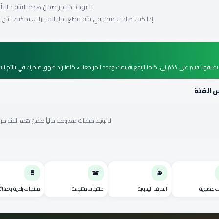
لا توجد متاجر ضمن هذه الفئة حالياً.
إذا كنت صاحب متجر في فئة قطع غيار السيارات، يمكنك فتح متجر
يفوا تقييم على خْدْمْ لِي. كلما ارتفع تقييمك وعدد المراجعات، كلما زاد ظهور متجرك في نتائج الب
 الفئة
لا توجد منتجات معروضة حالياً ضمن هذه الفئة من ا
ت عضوية
الحرف اليدوية
منتجات متنوعة
منتجات بلدية وغذائي