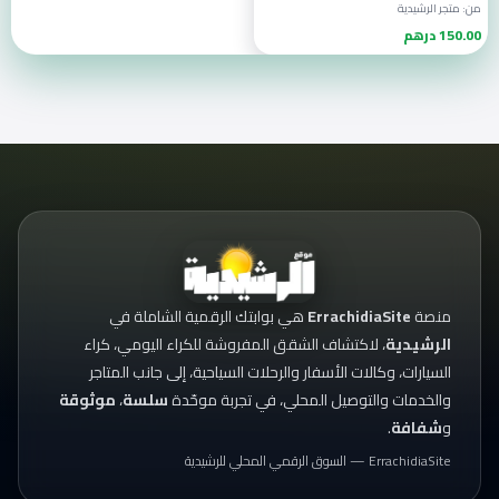
من: متجر الرشيدية
150.00 درهم
منصة
ErrachidiaSite
هي بوابتك الرقمية الشاملة في
الرشيدية
، لاكتشاف الشقق المفروشة للكراء اليومي، كراء
السيارات، وكالات الأسفار والرحلات السياحية، إلى جانب المتاجر
والخدمات والتوصيل المحلي، في تجربة موحّدة
سلسة
،
موثوقة
و
شفافة
.
ErrachidiaSite — السوق الرقمي المحلي للرشيدية