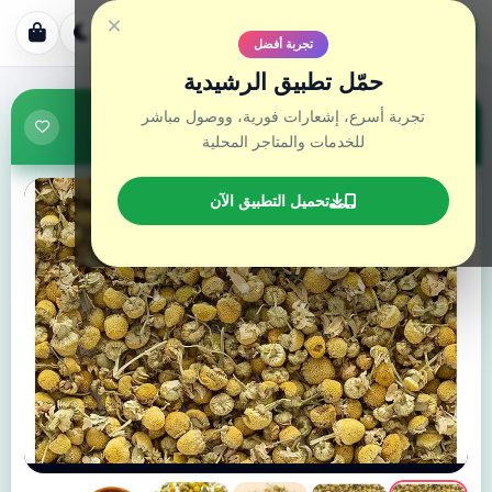
موقع الرشيدية
×
خدمات • متاجر
تجربة أفضل
حمّل تطبيق الرشيدية
البابونج المغربي الصحراوي
تجربة أسرع، إشعارات فورية، ووصول مباشر
من متجر: متجر الرشيدية
للخدمات والمتاجر المحلية
تحميل التطبيق الآن